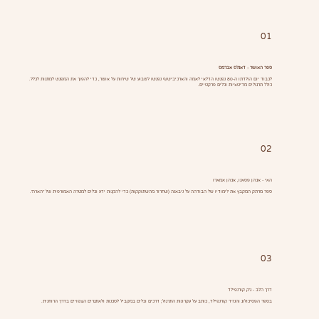
01
ספר האושר - דאגלס אברמס
לכבוד יום הולדתו ה-80 נפגשו הדלאי לאמה והארכיבישוף נפגשו לשבוע של שיחות על אושר, כדי להפוך את המפגש למתנות לכלל.
כולל תרגולים מדיטציות וכלים פרקטיים.
02
האי - אג'הן פסאנו, אג'הן אמארו
ספר מרתק המקבץ את לימודיו של הבודהה על ניבאנה (שחרור מהשתוקקות) כדי להקנות ידע וכלים למטרה האמורפית של "הארה".
03
דרך הלב - ג'ק קורנפילד
בספר הפסיכולוג והנזיר קורנפילד, כותב על עקרונות התרגול; דרכים וכלים במקביל לסכנות ולאתגרים הצפויים בדרך הרוחנית.