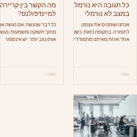
כל תגובה היא נורמלית
מה הקשר בין קריירה
במצב לא נורמלי
למיינדפולנס?
אנחנו שופטים את עצמנו
כל דבר שנעשה, אם נעשה אות
לחומרה. בתקופה כזאת, כשכל
מתוך תשוקה ומשמעות, נעש
אחד ואחת מאיתנו מתמודדים
אותו טוב יותר. יש אינספור
עם מצב לא נורמלי שנמשך המון
מחקרים וציטוטים הממחישי
זמן, אנחנו עדיין משווים את
את זה. לפעמים, אנחנו לא
התגובות...
בטוחים...