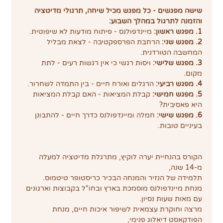
שישה מפגשים - כל מפגש מכיל שיחה, תרגולי מדיטציה 
והזמנה לתרגול במהלך השבוע:
1. מפגש ראשון: 
מיינדפולנס - פיתוח מודעות לא שיפוטית.
2. מפגש שני: 
הרחבת הפרספקטיבה - לצאת מבליל 
המחשבה הטורדנית.
3. מפגש שלישי:
 ויסות רגשי כי אין רגשות רעים - לתת 
מקום.
4. מפגש רביעי: 
הרגלים ואורח חיים - בין התמדה לשחרור.
5. מפגש חמישי: 
קבלת המציאות - האם קבלת המציאות 
היא פאסיבית?
6. מפגש שישי:
 חמלה ומיינדפולנס כדרך חיים - להתבונן 
בעיניים טובות.
הקורס בהנחיית יערה לוקיץ, מתרגלת מדיטציה למעלה 
מ-14 שנה,
תלמידה של הנזיר והמנחה הבכיר כריסטופר טיטמוס.
מנחת מיינדפולנס מוסמכת בארץ ובחו"ל בקבוצות וארגונים 
עם מאות שעות נסיון.
מרצה וחוקרת עצמאית לשיפור איכות חיים, מנחת 
הפודקאסט דיאלוג פנימי,