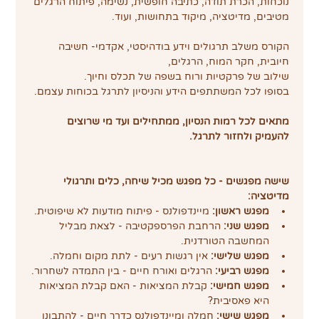
נוכחות, הכרת תודה, כתיבה חופשית, נשימה, פיתוח הרגלים 
מטיבים, מדיטציה, מיקוד בתחושות, ועוד. 
הקורס משלב תרגולים וידע בודהיסטי, אקדמי- חשיבה 
חיובית, חקר המוח, הרגלים,
שילוב של פרקטיות ורוח בשפה של תכלס וחיוך.
​בסופו לכל המשתתפים הידע והניסיון לתרגל בכוחות עצמם. ​
מתאים לכל רמות הנסיון, ממתחילים ועד מי שרוצים 
להעמיק ולחזור לתרגל.
שישה מפגשים - כל מפגש מכיל שיחה, כלים ותרגולי 
מדיטציה:
מפגש ראשון: 
מיינדפולנס - פיתוח מודעות לא שיפוטית.
מפגש שני: 
הרחבת הפרספקטיבה - לצאת מבליל 
המחשבה הטורדנית.
מפגש שלישי:
 אין רגשות רעים - לתת מקום וחמלה.
מפגש רביעי: 
הרגלים ואורח חיים - בין התמדה לשחרור.
מפגש חמישי: 
קבלת המציאות - האם קבלת המציאות 
היא פאסיבית?
מפגש שישי: 
חמלה ומיינדפולנס כדרך חיים - להתבונן 