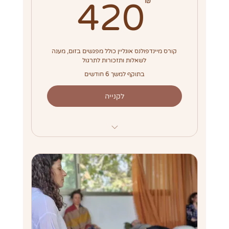
420₪
₪
420
קורס מיינדפולנס אונליין כולל מפגשים בזום, מענה
לשאלות ותזכורות לתרגול
בתוקף למשך 6 חודשים
לקנייה
מסלול עם מפגשים וליווי קבוצתי⭐
תזכורות בקבוצת וואטסאפ
כ-36 קטעי וידיאו קצרים
ידע אקדמי ובודהיסטי משולבים נסיון רב