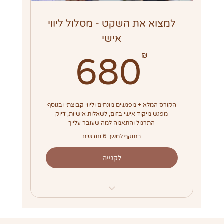
מדיטציות מוקלטות
קובץ תרגול להורדה לכל שיעור
למצוא את השקט - מסלול ליווי
אישי
680₪
₪
680
הקורס המלא + מפגשים מונחים וליווי קבוצתי ובנוסף
מפגש מיקוד אישי בזום, לשאלות אישיות, דיוק
התרגול והתאמה למה שעובר עלייך
בתוקף למשך 6 חודשים
לקנייה
מפגש מיקוד והכוונה אישי בזום🌟